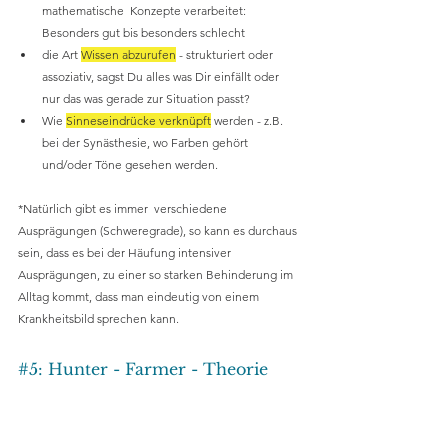
mathematische  Konzepte verarbeitet:  
Besonders gut bis besonders schlecht
die Art 
Wissen abzurufen
 - strukturiert oder 
assoziativ, sagst Du alles was Dir einfällt oder 
nur das was gerade zur Situation passt?
Wie 
Sinneseindrücke verknüpft
 werden - z.B. 
bei der Synästhesie, wo Farben gehört 
und/oder Töne gesehen werden.
*
Natürlich gibt es immer  verschiedene 
Ausprägungen (Schweregrade), so kann es durchaus 
sein, dass es bei der Häufung intensiver 
Ausprägungen, zu einer so starken Behinderung im 
Alltag kommt, dass man eindeutig von einem 
Krankheitsbild sprechen kann.
#5
: Hunter - Farmer - Theorie