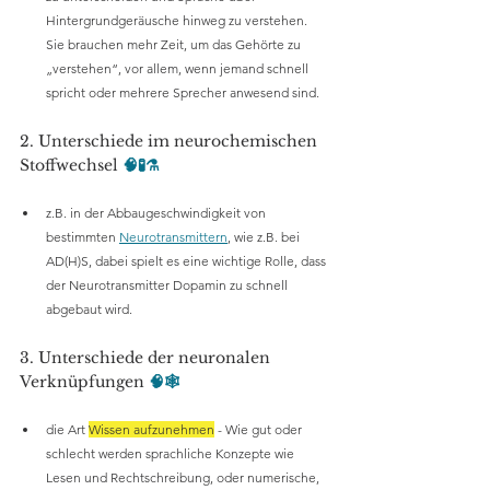
Hintergrundgeräusche hinweg zu verstehen. 
Sie brauchen mehr Zeit, um das Gehörte zu 
„verstehen“, vor allem, wenn jemand schnell 
spricht oder mehrere Sprecher anwesend sind.
2. Unterschiede im neurochemischen 
Stoffwechsel
 🧠🧪⚗️
z.B. in der Abbaugeschwindigkeit von 
bestimmten 
Neurotransmittern
, wie z.B. bei 
AD(H)S, dabei spielt es eine wichtige Rolle, dass 
der Neurotransmitter Dopamin zu schnell 
abgebaut wird.
3. Unterschiede der neuronalen 
Verknüpfungen
 🧠🕸️
die Art 
Wissen aufzunehmen
 - Wie gut oder 
schlecht werden sprachliche Konzepte wie 
Lesen und Rechtschreibung, oder numerische, 