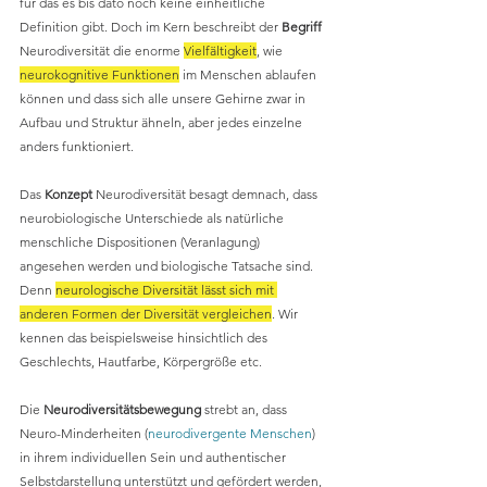
für das es bis dato noch keine einheitliche 
Definition gibt. Doch im Kern beschreibt der 
Begriff 
Neurodiversität die enorme 
Vielfältigkeit
, wie 
neurokognitive Funktionen
 im Menschen ablaufen 
können und dass sich alle unsere Gehirne zwar in 
Aufbau und Struktur ähneln, aber jedes einzelne 
anders funktioniert. 
Das 
Konzept
 Neurodiversität besagt demnach, dass 
neurobiologische Unterschiede als natürliche 
menschliche Dispositionen (Veranlagung) 
angesehen werden und biologische Tatsache sind. 
Denn 
neurologische Diversität lässt sich mit 
anderen Formen der 
Diversität vergleichen
. Wir 
kennen das beispielsweise hinsichtlich des 
Geschlechts, Hautfarbe, Körpergröße etc. 
Die 
Neurodiversitätsbewegung
 strebt an, dass 
Neuro-Minderheiten (
neurodivergente Menschen
) 
in ihrem individuellen Sein und authentischer 
Selbstdarstellung unterstützt und gefördert werden, 