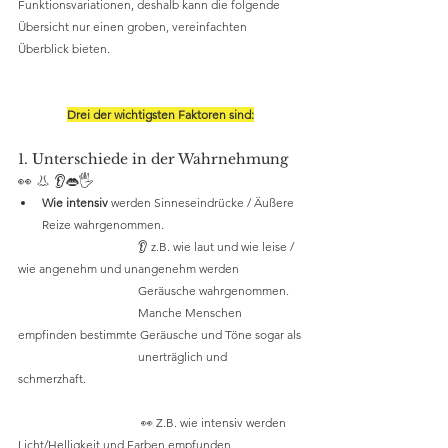
Funktionsvariationen, deshalb kann die folgende 
Übersicht nur einen groben, vereinfachten 
Überblick bieten.
Drei der wichtigsten Faktoren sind:
1. Unterschiede in der 
Wahrnehmun
g
👀 👃 👂👄🖐️
Wie intensiv
 werden Sinneseindrücke / Äußere 
Reize wahrgenommen.
			👂 z.B. wie laut und wie leise / 
wie angenehm und unangenehm werden
			Geräusche wahrgenommen.  
			Manche Menschen 
empfinden bestimmte Geräusche und Töne sogar als
			unerträglich und 
schmerzhaft.	
			 👀 Z.B. wie intensiv werden 
Licht/Helligkeit und Farben empfunden.