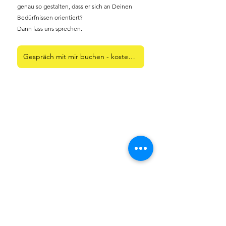
genau so gestalten, dass er sich an Deinen 
Bedürfnissen orientiert?
Dann lass uns sprechen. 
Gespräch mit mir buchen - kostenlos 30min.
Anja Matthausch - Deine ADHS-
Coachin