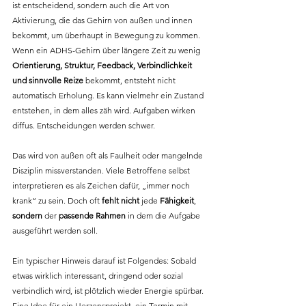
ist entscheidend, sondern auch die Art von 
Aktivierung, die das Gehirn von außen und innen 
bekommt, um überhaupt in Bewegung zu kommen. 
Wenn ein ADHS-Gehirn über längere Zeit zu wenig 
Orientierung, Struktur, Feedback, Verbindlichkeit 
und sinnvolle Reize
 bekommt, entsteht nicht 
automatisch Erholung. Es kann vielmehr ein Zustand 
entstehen, in dem alles zäh wird. Aufgaben wirken 
diffus. Entscheidungen werden schwer. 
Das wird von außen oft als Faulheit oder mangelnde 
Disziplin missverstanden. Viele Betroffene selbst 
interpretieren es als Zeichen dafür, „immer noch 
krank“ zu sein. Doch oft 
fehlt nicht
 jede 
Fähigkeit
, 
sondern
 der 
passende Rahmen
 in dem die Aufgabe 
ausgeführt werden soll.
Ein typischer Hinweis darauf ist Folgendes: Sobald 
etwas wirklich interessant, dringend oder sozial 
verbindlich wird, ist plötzlich wieder Energie spürbar. 
Eine Idee für ein Herzensprojekt, ein Termin mit 